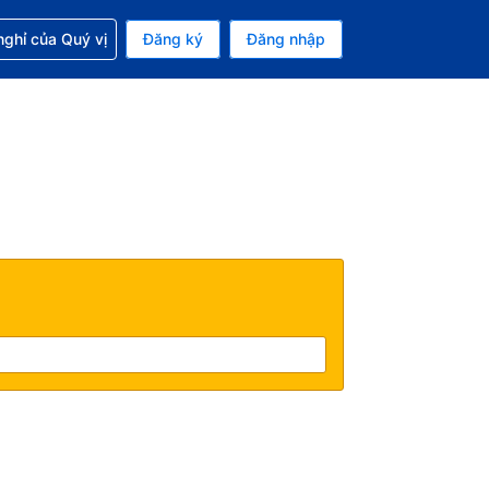
p với đặt chỗ
ghỉ của Quý vị
Đăng ký
Đăng nhập
iền tệ hiện tại của bạn là Đô la Mỹ
 Ngôn ngữ hiện tại của bạn là Tiếng Việt