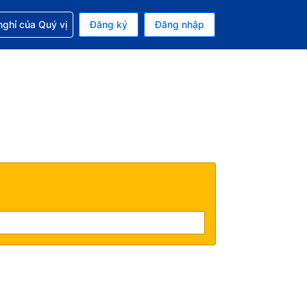
p với đặt chỗ
ghỉ của Quý vị
Đăng ký
Đăng nhập
iền tệ hiện tại của bạn là Đô la Mỹ
 Ngôn ngữ hiện tại của bạn là Tiếng Việt