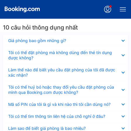
10 câu hỏi thông dụng nhất
Đã
Giá phòng bao gồm những gì?
thu
gọn
Đã
Tôi có thể đặt phòng mà không dùng đến thẻ tín dụng
thu
được không?
gọn
Đã
Làm thế nào để biết yêu cầu đặt phòng của tôi đã được
thu
xác nhận?
gọn
Đã
Tôi có thể huỷ bỏ hoặc thay đổi yêu cầu đặt phòng của
thu
mình qua Booking.com được không?
gọn
Đã
Mã số PIN của tôi là gì và khi nào thì tôi cần dùng nó?
thu
gọn
Đã
Tôi có thể tìm thông tin liên hệ của chỗ nghỉ ở đâu?
thu
gọn
Đã
Làm sao để biết giá phòng là bao nhiêu?
thu