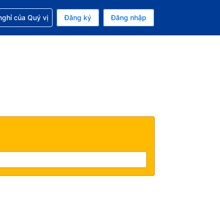
p với đặt chỗ
ghỉ của Quý vị
Đăng ký
Đăng nhập
iền tệ hiện tại của bạn là Đô la Mỹ
 Ngôn ngữ hiện tại của bạn là Tiếng Việt