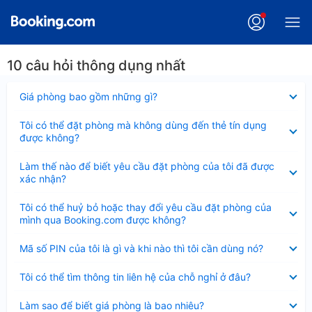
10 câu hỏi thông dụng nhất
Đã
Giá phòng bao gồm những gì?
thu
gọn
Đã
Tôi có thể đặt phòng mà không dùng đến thẻ tín dụng
thu
được không?
gọn
Đã
Làm thế nào để biết yêu cầu đặt phòng của tôi đã được
thu
xác nhận?
gọn
Đã
Tôi có thể huỷ bỏ hoặc thay đổi yêu cầu đặt phòng của
thu
mình qua Booking.com được không?
gọn
Đã
Mã số PIN của tôi là gì và khi nào thì tôi cần dùng nó?
thu
gọn
Đã
Tôi có thể tìm thông tin liên hệ của chỗ nghỉ ở đâu?
thu
gọn
Đã
Làm sao để biết giá phòng là bao nhiêu?
thu