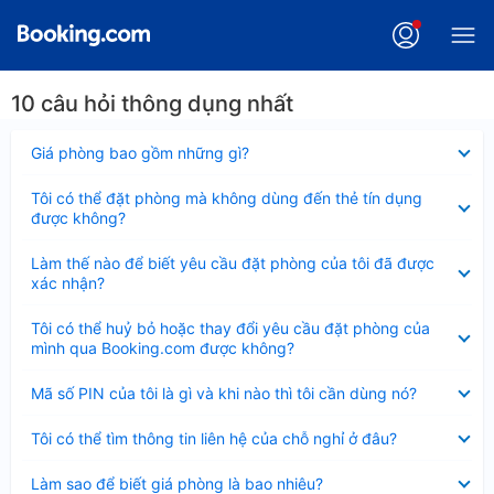
10 câu hỏi thông dụng nhất
Đã
Giá phòng bao gồm những gì?
thu
gọn
Đã
Tôi có thể đặt phòng mà không dùng đến thẻ tín dụng
thu
được không?
gọn
Đã
Làm thế nào để biết yêu cầu đặt phòng của tôi đã được
thu
xác nhận?
gọn
Đã
Tôi có thể huỷ bỏ hoặc thay đổi yêu cầu đặt phòng của
thu
mình qua Booking.com được không?
gọn
Đã
Mã số PIN của tôi là gì và khi nào thì tôi cần dùng nó?
thu
gọn
Đã
Tôi có thể tìm thông tin liên hệ của chỗ nghỉ ở đâu?
thu
gọn
Đã
Làm sao để biết giá phòng là bao nhiêu?
thu