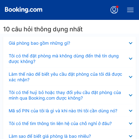
10 câu hỏi thông dụng nhất
Đã
Giá phòng bao gồm những gì?
thu
gọn
Đã
Tôi có thể đặt phòng mà không dùng đến thẻ tín dụng
thu
được không?
gọn
Đã
Làm thế nào để biết yêu cầu đặt phòng của tôi đã được
thu
xác nhận?
gọn
Đã
Tôi có thể huỷ bỏ hoặc thay đổi yêu cầu đặt phòng của
thu
mình qua Booking.com được không?
gọn
Đã
Mã số PIN của tôi là gì và khi nào thì tôi cần dùng nó?
thu
gọn
Đã
Tôi có thể tìm thông tin liên hệ của chỗ nghỉ ở đâu?
thu
gọn
Đã
Làm sao để biết giá phòng là bao nhiêu?
thu