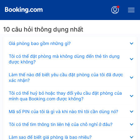
10 câu hỏi thông dụng nhất
Đã
Giá phòng bao gồm những gì?
thu
gọn
Đã
Tôi có thể đặt phòng mà không dùng đến thẻ tín dụng
thu
được không?
gọn
Đã
Làm thế nào để biết yêu cầu đặt phòng của tôi đã được
thu
xác nhận?
gọn
Đã
Tôi có thể huỷ bỏ hoặc thay đổi yêu cầu đặt phòng của
thu
mình qua Booking.com được không?
gọn
Đã
Mã số PIN của tôi là gì và khi nào thì tôi cần dùng nó?
thu
gọn
Đã
Tôi có thể tìm thông tin liên hệ của chỗ nghỉ ở đâu?
thu
gọn
Đã
Làm sao để biết giá phòng là bao nhiêu?
thu