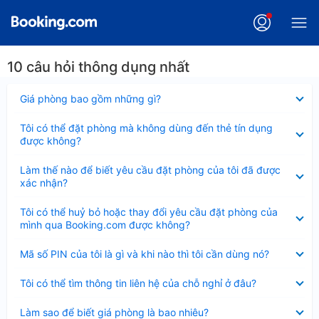
10 câu hỏi thông dụng nhất
Đã
Giá phòng bao gồm những gì?
thu
gọn
Đã
Tôi có thể đặt phòng mà không dùng đến thẻ tín dụng
thu
được không?
gọn
Đã
Làm thế nào để biết yêu cầu đặt phòng của tôi đã được
thu
xác nhận?
gọn
Đã
Tôi có thể huỷ bỏ hoặc thay đổi yêu cầu đặt phòng của
thu
mình qua Booking.com được không?
gọn
Đã
Mã số PIN của tôi là gì và khi nào thì tôi cần dùng nó?
thu
gọn
Đã
Tôi có thể tìm thông tin liên hệ của chỗ nghỉ ở đâu?
thu
gọn
Đã
Làm sao để biết giá phòng là bao nhiêu?
thu