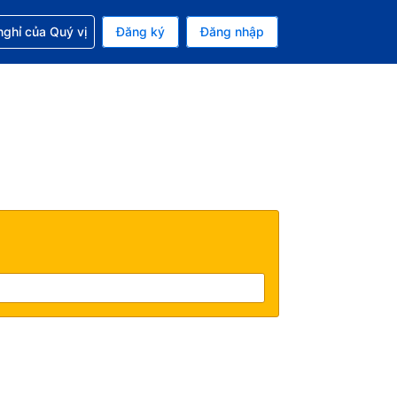
p với đặt chỗ
ghỉ của Quý vị
Đăng ký
Đăng nhập
iền tệ hiện tại của bạn là Đô la Mỹ
 Ngôn ngữ hiện tại của bạn là Tiếng Việt