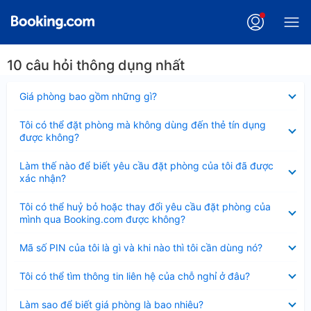
10 câu hỏi thông dụng nhất
Đã
Giá phòng bao gồm những gì?
thu
gọn
Đã
Tôi có thể đặt phòng mà không dùng đến thẻ tín dụng
thu
được không?
gọn
Đã
Làm thế nào để biết yêu cầu đặt phòng của tôi đã được
thu
xác nhận?
gọn
Đã
Tôi có thể huỷ bỏ hoặc thay đổi yêu cầu đặt phòng của
thu
mình qua Booking.com được không?
gọn
Đã
Mã số PIN của tôi là gì và khi nào thì tôi cần dùng nó?
thu
gọn
Đã
Tôi có thể tìm thông tin liên hệ của chỗ nghỉ ở đâu?
thu
gọn
Đã
Làm sao để biết giá phòng là bao nhiêu?
thu