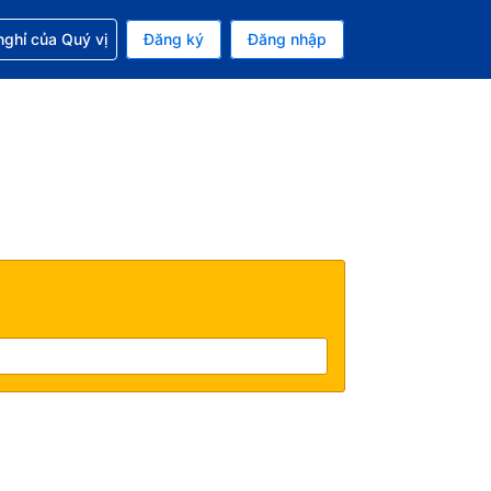
p với đặt chỗ
ghỉ của Quý vị
Đăng ký
Đăng nhập
iền tệ hiện tại của bạn là Đồng
 Ngôn ngữ hiện tại của bạn là Tiếng Việt