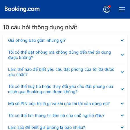
10 câu hỏi thông dụng nhất
Đã
Giá phòng bao gồm những gì?
thu
gọn
Đã
Tôi có thể đặt phòng mà không dùng đến thẻ tín dụng
thu
được không?
gọn
Đã
Làm thế nào để biết yêu cầu đặt phòng của tôi đã được
thu
xác nhận?
gọn
Đã
Tôi có thể huỷ bỏ hoặc thay đổi yêu cầu đặt phòng của
thu
mình qua Booking.com được không?
gọn
Đã
Mã số PIN của tôi là gì và khi nào thì tôi cần dùng nó?
thu
gọn
Đã
Tôi có thể tìm thông tin liên hệ của chỗ nghỉ ở đâu?
thu
gọn
Đã
Làm sao để biết giá phòng là bao nhiêu?
thu