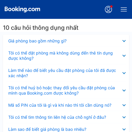
10 câu hỏi thông dụng nhất
Đã
Giá phòng bao gồm những gì?
thu
gọn
Đã
Tôi có thể đặt phòng mà không dùng đến thẻ tín dụng
thu
được không?
gọn
Đã
Làm thế nào để biết yêu cầu đặt phòng của tôi đã được
thu
xác nhận?
gọn
Đã
Tôi có thể huỷ bỏ hoặc thay đổi yêu cầu đặt phòng của
thu
mình qua Booking.com được không?
gọn
Đã
Mã số PIN của tôi là gì và khi nào thì tôi cần dùng nó?
thu
gọn
Đã
Tôi có thể tìm thông tin liên hệ của chỗ nghỉ ở đâu?
thu
gọn
Đã
Làm sao để biết giá phòng là bao nhiêu?
thu