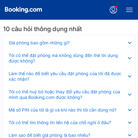
10 câu hỏi thông dụng nhất
Đã
Giá phòng bao gồm những gì?
thu
gọn
Đã
Tôi có thể đặt phòng mà không dùng đến thẻ tín dụng
thu
được không?
gọn
Đã
Làm thế nào để biết yêu cầu đặt phòng của tôi đã được
thu
xác nhận?
gọn
Đã
Tôi có thể huỷ bỏ hoặc thay đổi yêu cầu đặt phòng của
thu
mình qua Booking.com được không?
gọn
Đã
Mã số PIN của tôi là gì và khi nào thì tôi cần dùng nó?
thu
gọn
Đã
Tôi có thể tìm thông tin liên hệ của chỗ nghỉ ở đâu?
thu
gọn
Đã
Làm sao để biết giá phòng là bao nhiêu?
thu