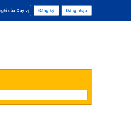
p với đặt chỗ
ghỉ của Quý vị
Đăng ký
Đăng nhập
iền tệ hiện tại của bạn là Đồng
 Ngôn ngữ hiện tại của bạn là Tiếng Việt