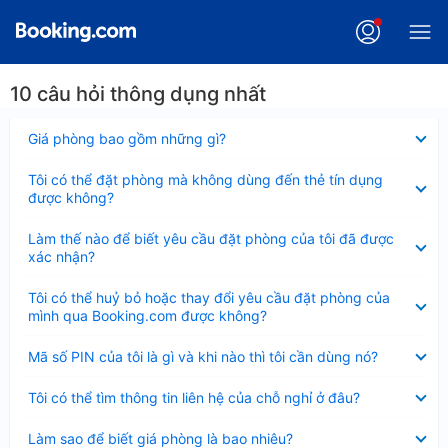
10 câu hỏi thông dụng nhất
Đã
Giá phòng bao gồm những gì?
thu
gọn
Đã
Tôi có thể đặt phòng mà không dùng đến thẻ tín dụng
thu
được không?
gọn
Đã
Làm thế nào để biết yêu cầu đặt phòng của tôi đã được
thu
xác nhận?
gọn
Đã
Tôi có thể huỷ bỏ hoặc thay đổi yêu cầu đặt phòng của
thu
mình qua Booking.com được không?
gọn
Đã
Mã số PIN của tôi là gì và khi nào thì tôi cần dùng nó?
thu
gọn
Đã
Tôi có thể tìm thông tin liên hệ của chỗ nghỉ ở đâu?
thu
gọn
Đã
Làm sao để biết giá phòng là bao nhiêu?
thu