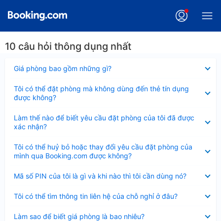
10 câu hỏi thông dụng nhất
Đã
Giá phòng bao gồm những gì?
thu
gọn
Đã
Tôi có thể đặt phòng mà không dùng đến thẻ tín dụng
thu
được không?
gọn
Đã
Làm thế nào để biết yêu cầu đặt phòng của tôi đã được
thu
xác nhận?
gọn
Đã
Tôi có thể huỷ bỏ hoặc thay đổi yêu cầu đặt phòng của
thu
mình qua Booking.com được không?
gọn
Đã
Mã số PIN của tôi là gì và khi nào thì tôi cần dùng nó?
thu
gọn
Đã
Tôi có thể tìm thông tin liên hệ của chỗ nghỉ ở đâu?
thu
gọn
Đã
Làm sao để biết giá phòng là bao nhiêu?
thu