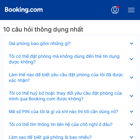
10 câu hỏi thông dụng nhất
Đã
Giá phòng bao gồm những gì?
thu
gọn
Đã
Tôi có thể đặt phòng mà không dùng đến thẻ tín dụng
thu
được không?
gọn
Đã
Làm thế nào để biết yêu cầu đặt phòng của tôi đã được
thu
xác nhận?
gọn
Đã
Tôi có thể huỷ bỏ hoặc thay đổi yêu cầu đặt phòng của
thu
mình qua Booking.com được không?
gọn
Đã
Mã số PIN của tôi là gì và khi nào thì tôi cần dùng nó?
thu
gọn
Đã
Tôi có thể tìm thông tin liên hệ của chỗ nghỉ ở đâu?
thu
gọn
Đã
Làm sao để biết giá phòng là bao nhiêu?
thu