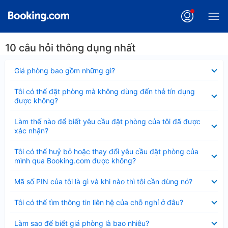
10 câu hỏi thông dụng nhất
Đã
Giá phòng bao gồm những gì?
thu
gọn
Đã
Tôi có thể đặt phòng mà không dùng đến thẻ tín dụng
thu
được không?
gọn
Đã
Làm thế nào để biết yêu cầu đặt phòng của tôi đã được
thu
xác nhận?
gọn
Đã
Tôi có thể huỷ bỏ hoặc thay đổi yêu cầu đặt phòng của
thu
mình qua Booking.com được không?
gọn
Đã
Mã số PIN của tôi là gì và khi nào thì tôi cần dùng nó?
thu
gọn
Đã
Tôi có thể tìm thông tin liên hệ của chỗ nghỉ ở đâu?
thu
gọn
Đã
Làm sao để biết giá phòng là bao nhiêu?
thu