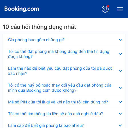
10 câu hỏi thông dụng nhất
Đã
Giá phòng bao gồm những gì?
thu
gọn
Đã
Tôi có thể đặt phòng mà không dùng đến thẻ tín dụng
thu
được không?
gọn
Đã
Làm thế nào để biết yêu cầu đặt phòng của tôi đã được
thu
xác nhận?
gọn
Đã
Tôi có thể huỷ bỏ hoặc thay đổi yêu cầu đặt phòng của
thu
mình qua Booking.com được không?
gọn
Đã
Mã số PIN của tôi là gì và khi nào thì tôi cần dùng nó?
thu
gọn
Đã
Tôi có thể tìm thông tin liên hệ của chỗ nghỉ ở đâu?
thu
gọn
Đã
Làm sao để biết giá phòng là bao nhiêu?
thu