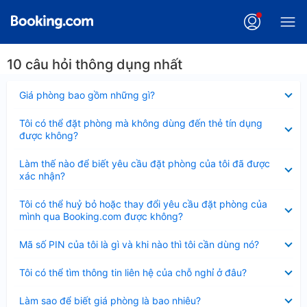
10 câu hỏi thông dụng nhất
Đã
Giá phòng bao gồm những gì?
thu
gọn
Đã
Tôi có thể đặt phòng mà không dùng đến thẻ tín dụng
thu
được không?
gọn
Đã
Làm thế nào để biết yêu cầu đặt phòng của tôi đã được
thu
xác nhận?
gọn
Đã
Tôi có thể huỷ bỏ hoặc thay đổi yêu cầu đặt phòng của
thu
mình qua Booking.com được không?
gọn
Đã
Mã số PIN của tôi là gì và khi nào thì tôi cần dùng nó?
thu
gọn
Đã
Tôi có thể tìm thông tin liên hệ của chỗ nghỉ ở đâu?
thu
gọn
Đã
Làm sao để biết giá phòng là bao nhiêu?
thu