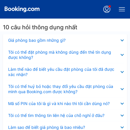
10 câu hỏi thông dụng nhất
Đã
Giá phòng bao gồm những gì?
thu
gọn
Đã
Tôi có thể đặt phòng mà không dùng đến thẻ tín dụng
thu
được không?
gọn
Đã
Làm thế nào để biết yêu cầu đặt phòng của tôi đã được
thu
xác nhận?
gọn
Đã
Tôi có thể huỷ bỏ hoặc thay đổi yêu cầu đặt phòng của
thu
mình qua Booking.com được không?
gọn
Đã
Mã số PIN của tôi là gì và khi nào thì tôi cần dùng nó?
thu
gọn
Đã
Tôi có thể tìm thông tin liên hệ của chỗ nghỉ ở đâu?
thu
gọn
Đã
Làm sao để biết giá phòng là bao nhiêu?
thu