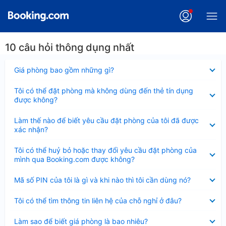
10 câu hỏi thông dụng nhất
Đã
Giá phòng bao gồm những gì?
thu
gọn
Đã
Tôi có thể đặt phòng mà không dùng đến thẻ tín dụng
thu
được không?
gọn
Đã
Làm thế nào để biết yêu cầu đặt phòng của tôi đã được
thu
xác nhận?
gọn
Đã
Tôi có thể huỷ bỏ hoặc thay đổi yêu cầu đặt phòng của
thu
mình qua Booking.com được không?
gọn
Đã
Mã số PIN của tôi là gì và khi nào thì tôi cần dùng nó?
thu
gọn
Đã
Tôi có thể tìm thông tin liên hệ của chỗ nghỉ ở đâu?
thu
gọn
Đã
Làm sao để biết giá phòng là bao nhiêu?
thu