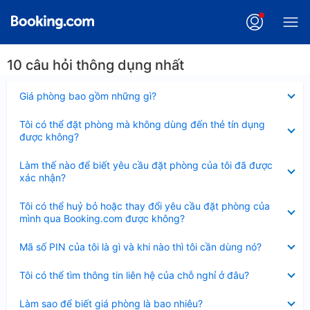
10 câu hỏi thông dụng nhất
Đã
Giá phòng bao gồm những gì?
thu
gọn
Đã
Tôi có thể đặt phòng mà không dùng đến thẻ tín dụng
thu
được không?
gọn
Đã
Làm thế nào để biết yêu cầu đặt phòng của tôi đã được
thu
xác nhận?
gọn
Đã
Tôi có thể huỷ bỏ hoặc thay đổi yêu cầu đặt phòng của
thu
mình qua Booking.com được không?
gọn
Đã
Mã số PIN của tôi là gì và khi nào thì tôi cần dùng nó?
thu
gọn
Đã
Tôi có thể tìm thông tin liên hệ của chỗ nghỉ ở đâu?
thu
gọn
Đã
Làm sao để biết giá phòng là bao nhiêu?
thu