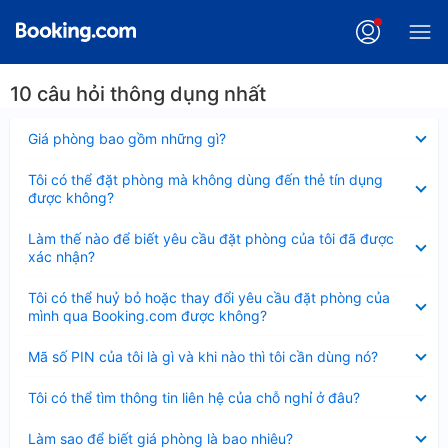
10 câu hỏi thông dụng nhất
Đã
Giá phòng bao gồm những gì?
thu
gọn
Đã
Tôi có thể đặt phòng mà không dùng đến thẻ tín dụng
thu
được không?
gọn
Đã
Làm thế nào để biết yêu cầu đặt phòng của tôi đã được
thu
xác nhận?
gọn
Đã
Tôi có thể huỷ bỏ hoặc thay đổi yêu cầu đặt phòng của
thu
mình qua Booking.com được không?
gọn
Đã
Mã số PIN của tôi là gì và khi nào thì tôi cần dùng nó?
thu
gọn
Đã
Tôi có thể tìm thông tin liên hệ của chỗ nghỉ ở đâu?
thu
gọn
Đã
Làm sao để biết giá phòng là bao nhiêu?
thu