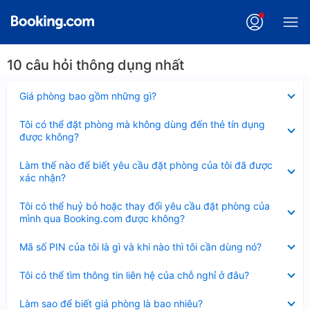
10 câu hỏi thông dụng nhất
Đã
Giá phòng bao gồm những gì?
thu
gọn
Đã
Tôi có thể đặt phòng mà không dùng đến thẻ tín dụng
thu
được không?
gọn
Đã
Làm thế nào để biết yêu cầu đặt phòng của tôi đã được
thu
xác nhận?
gọn
Đã
Tôi có thể huỷ bỏ hoặc thay đổi yêu cầu đặt phòng của
thu
mình qua Booking.com được không?
gọn
Đã
Mã số PIN của tôi là gì và khi nào thì tôi cần dùng nó?
thu
gọn
Đã
Tôi có thể tìm thông tin liên hệ của chỗ nghỉ ở đâu?
thu
gọn
Đã
Làm sao để biết giá phòng là bao nhiêu?
thu