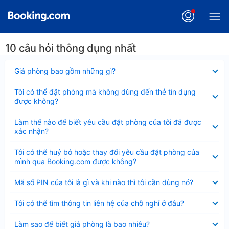
10 câu hỏi thông dụng nhất
Đã
Giá phòng bao gồm những gì?
thu
gọn
Đã
Tôi có thể đặt phòng mà không dùng đến thẻ tín dụng
thu
được không?
gọn
Đã
Làm thế nào để biết yêu cầu đặt phòng của tôi đã được
thu
xác nhận?
gọn
Đã
Tôi có thể huỷ bỏ hoặc thay đổi yêu cầu đặt phòng của
thu
mình qua Booking.com được không?
gọn
Đã
Mã số PIN của tôi là gì và khi nào thì tôi cần dùng nó?
thu
gọn
Đã
Tôi có thể tìm thông tin liên hệ của chỗ nghỉ ở đâu?
thu
gọn
Đã
Làm sao để biết giá phòng là bao nhiêu?
thu