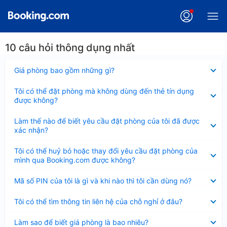
10 câu hỏi thông dụng nhất
Đã
Giá phòng bao gồm những gì?
thu
gọn
Đã
Tôi có thể đặt phòng mà không dùng đến thẻ tín dụng
thu
được không?
gọn
Đã
Làm thế nào để biết yêu cầu đặt phòng của tôi đã được
thu
xác nhận?
gọn
Đã
Tôi có thể huỷ bỏ hoặc thay đổi yêu cầu đặt phòng của
thu
mình qua Booking.com được không?
gọn
Đã
Mã số PIN của tôi là gì và khi nào thì tôi cần dùng nó?
thu
gọn
Đã
Tôi có thể tìm thông tin liên hệ của chỗ nghỉ ở đâu?
thu
gọn
Đã
Làm sao để biết giá phòng là bao nhiêu?
thu