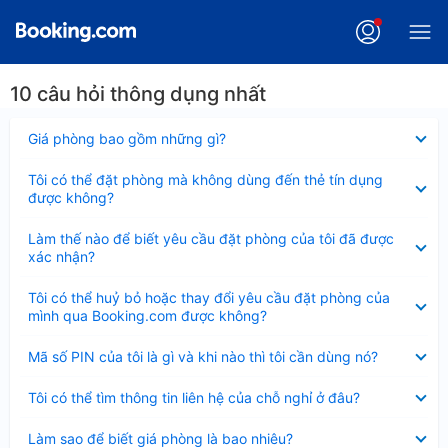
10 câu hỏi thông dụng nhất
Đã
Giá phòng bao gồm những gì?
thu
gọn
Đã
Tôi có thể đặt phòng mà không dùng đến thẻ tín dụng
thu
được không?
gọn
Đã
Làm thế nào để biết yêu cầu đặt phòng của tôi đã được
thu
xác nhận?
gọn
Đã
Tôi có thể huỷ bỏ hoặc thay đổi yêu cầu đặt phòng của
thu
mình qua Booking.com được không?
gọn
Đã
Mã số PIN của tôi là gì và khi nào thì tôi cần dùng nó?
thu
gọn
Đã
Tôi có thể tìm thông tin liên hệ của chỗ nghỉ ở đâu?
thu
gọn
Đã
Làm sao để biết giá phòng là bao nhiêu?
thu