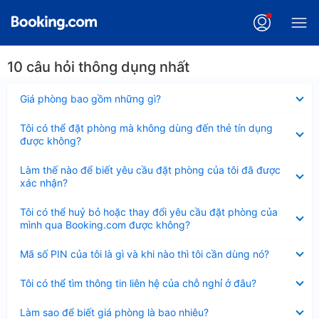
10 câu hỏi thông dụng nhất
Đã
Giá phòng bao gồm những gì?
thu
gọn
Đã
Tôi có thể đặt phòng mà không dùng đến thẻ tín dụng
thu
được không?
gọn
Đã
Làm thế nào để biết yêu cầu đặt phòng của tôi đã được
thu
xác nhận?
gọn
Đã
Tôi có thể huỷ bỏ hoặc thay đổi yêu cầu đặt phòng của
thu
mình qua Booking.com được không?
gọn
Đã
Mã số PIN của tôi là gì và khi nào thì tôi cần dùng nó?
thu
gọn
Đã
Tôi có thể tìm thông tin liên hệ của chỗ nghỉ ở đâu?
thu
gọn
Đã
Làm sao để biết giá phòng là bao nhiêu?
thu