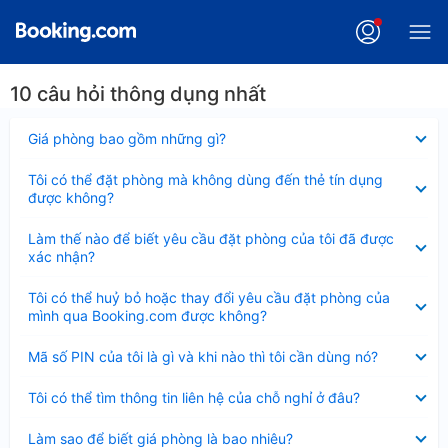
10 câu hỏi thông dụng nhất
Đã
Giá phòng bao gồm những gì?
thu
gọn
Đã
Tôi có thể đặt phòng mà không dùng đến thẻ tín dụng
thu
được không?
gọn
Đã
Làm thế nào để biết yêu cầu đặt phòng của tôi đã được
thu
xác nhận?
gọn
Đã
Tôi có thể huỷ bỏ hoặc thay đổi yêu cầu đặt phòng của
thu
mình qua Booking.com được không?
gọn
Đã
Mã số PIN của tôi là gì và khi nào thì tôi cần dùng nó?
thu
gọn
Đã
Tôi có thể tìm thông tin liên hệ của chỗ nghỉ ở đâu?
thu
gọn
Đã
Làm sao để biết giá phòng là bao nhiêu?
thu