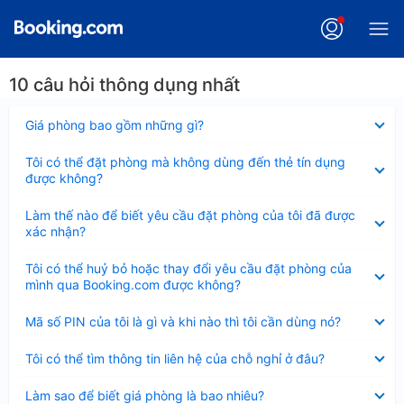
10 câu hỏi thông dụng nhất
Đã
Giá phòng bao gồm những gì?
thu
gọn
Đã
Tôi có thể đặt phòng mà không dùng đến thẻ tín dụng
thu
được không?
gọn
Đã
Làm thế nào để biết yêu cầu đặt phòng của tôi đã được
thu
xác nhận?
gọn
Đã
Tôi có thể huỷ bỏ hoặc thay đổi yêu cầu đặt phòng của
thu
mình qua Booking.com được không?
gọn
Đã
Mã số PIN của tôi là gì và khi nào thì tôi cần dùng nó?
thu
gọn
Đã
Tôi có thể tìm thông tin liên hệ của chỗ nghỉ ở đâu?
thu
gọn
Đã
Làm sao để biết giá phòng là bao nhiêu?
thu