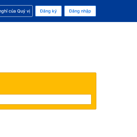
p với đặt chỗ
ghỉ của Quý vị
Đăng ký
Đăng nhập
iền tệ hiện tại của bạn là Đồng
 Ngôn ngữ hiện tại của bạn là Tiếng Việt