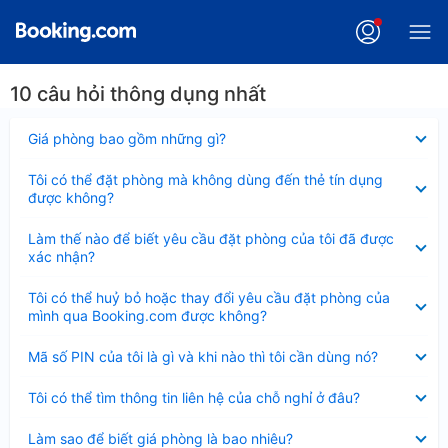
10 câu hỏi thông dụng nhất
Đã
Giá phòng bao gồm những gì?
thu
gọn
Đã
Tôi có thể đặt phòng mà không dùng đến thẻ tín dụng
thu
được không?
gọn
Đã
Làm thế nào để biết yêu cầu đặt phòng của tôi đã được
thu
xác nhận?
gọn
Đã
Tôi có thể huỷ bỏ hoặc thay đổi yêu cầu đặt phòng của
thu
mình qua Booking.com được không?
gọn
Đã
Mã số PIN của tôi là gì và khi nào thì tôi cần dùng nó?
thu
gọn
Đã
Tôi có thể tìm thông tin liên hệ của chỗ nghỉ ở đâu?
thu
gọn
Đã
Làm sao để biết giá phòng là bao nhiêu?
thu