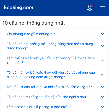
10 câu hỏi thông dụng nhất
Đã
Giá phòng bao gồm những gì?
thu
gọn
Đã
Tôi có thể đặt phòng mà không dùng đến thẻ tín dụng
thu
được không?
gọn
Đã
Làm thế nào để biết yêu cầu đặt phòng của tôi đã được
thu
xác nhận?
gọn
Đã
Tôi có thể huỷ bỏ hoặc thay đổi yêu cầu đặt phòng của
thu
mình qua Booking.com được không?
gọn
Đã
Mã số PIN của tôi là gì và khi nào thì tôi cần dùng nó?
thu
gọn
Đã
Tôi có thể tìm thông tin liên hệ của chỗ nghỉ ở đâu?
thu
gọn
Đã
Làm sao để biết giá phòng là bao nhiêu?
thu