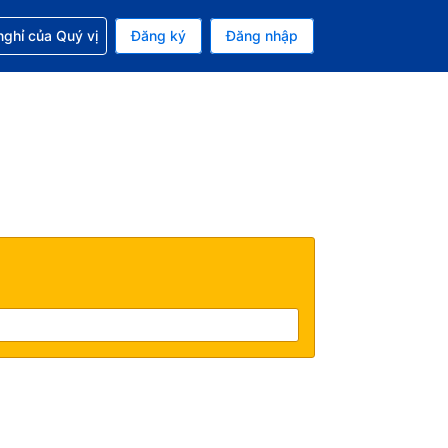
p với đặt chỗ
ghỉ của Quý vị
Đăng ký
Đăng nhập
iền tệ hiện tại của bạn là Đồng
 Ngôn ngữ hiện tại của bạn là Tiếng Việt