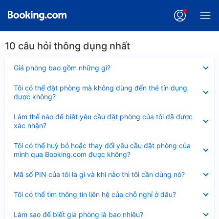
10 câu hỏi thông dụng nhất
Đã
Giá phòng bao gồm những gì?
thu
gọn
Đã
Tôi có thể đặt phòng mà không dùng đến thẻ tín dụng
thu
được không?
gọn
Đã
Làm thế nào để biết yêu cầu đặt phòng của tôi đã được
thu
xác nhận?
gọn
Đã
Tôi có thể huỷ bỏ hoặc thay đổi yêu cầu đặt phòng của
thu
mình qua Booking.com được không?
gọn
Đã
Mã số PIN của tôi là gì và khi nào thì tôi cần dùng nó?
thu
gọn
Đã
Tôi có thể tìm thông tin liên hệ của chỗ nghỉ ở đâu?
thu
gọn
Đã
Làm sao để biết giá phòng là bao nhiêu?
thu