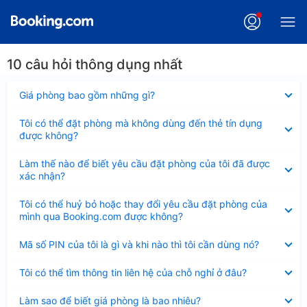
10 câu hỏi thông dụng nhất
Đã
Giá phòng bao gồm những gì?
thu
gọn
Đã
Tôi có thể đặt phòng mà không dùng đến thẻ tín dụng
thu
được không?
gọn
Đã
Làm thế nào để biết yêu cầu đặt phòng của tôi đã được
thu
xác nhận?
gọn
Đã
Tôi có thể huỷ bỏ hoặc thay đổi yêu cầu đặt phòng của
thu
mình qua Booking.com được không?
gọn
Đã
Mã số PIN của tôi là gì và khi nào thì tôi cần dùng nó?
thu
gọn
Đã
Tôi có thể tìm thông tin liên hệ của chỗ nghỉ ở đâu?
thu
gọn
Đã
Làm sao để biết giá phòng là bao nhiêu?
thu