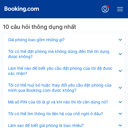
10 câu hỏi thông dụng nhất
Đã
Giá phòng bao gồm những gì?
thu
gọn
Đã
Tôi có thể đặt phòng mà không dùng đến thẻ tín dụng
thu
được không?
gọn
Đã
Làm thế nào để biết yêu cầu đặt phòng của tôi đã được
thu
xác nhận?
gọn
Đã
Tôi có thể huỷ bỏ hoặc thay đổi yêu cầu đặt phòng của
thu
mình qua Booking.com được không?
gọn
Đã
Mã số PIN của tôi là gì và khi nào thì tôi cần dùng nó?
thu
gọn
Đã
Tôi có thể tìm thông tin liên hệ của chỗ nghỉ ở đâu?
thu
gọn
Đã
Làm sao để biết giá phòng là bao nhiêu?
thu