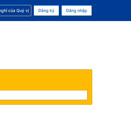
p với đặt chỗ
ghỉ của Quý vị
Đăng ký
Đăng nhập
iền tệ hiện tại của bạn là Đồng
 Ngôn ngữ hiện tại của bạn là Tiếng Việt