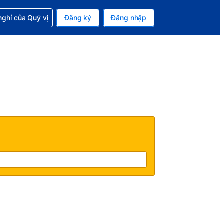
p với đặt chỗ
ghỉ của Quý vị
Đăng ký
Đăng nhập
iền tệ hiện tại của bạn là Đồng
 Ngôn ngữ hiện tại của bạn là Tiếng Việt