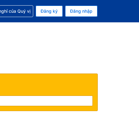
p với đặt chỗ
ghỉ của Quý vị
Đăng ký
Đăng nhập
iền tệ hiện tại của bạn là Đồng
 Ngôn ngữ hiện tại của bạn là Tiếng Việt