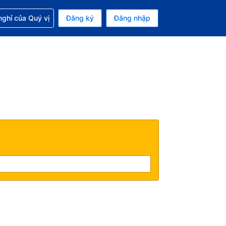
p với đặt chỗ
ghỉ của Quý vị
Đăng ký
Đăng nhập
iền tệ hiện tại của bạn là Đô la Mỹ
 Ngôn ngữ hiện tại của bạn là Tiếng Việt