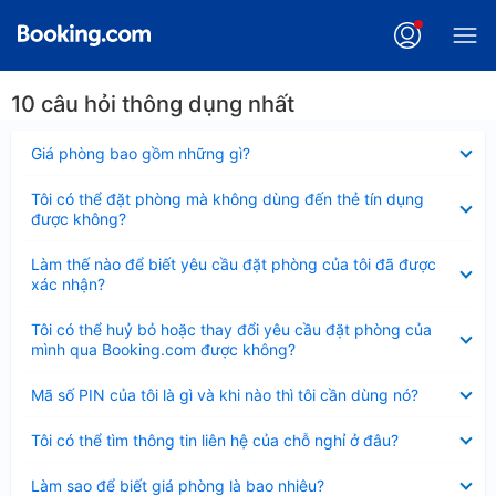
10 câu hỏi thông dụng nhất
Đã
Giá phòng bao gồm những gì?
thu
gọn
Đã
Tôi có thể đặt phòng mà không dùng đến thẻ tín dụng
thu
được không?
gọn
Đã
Làm thế nào để biết yêu cầu đặt phòng của tôi đã được
thu
xác nhận?
gọn
Đã
Tôi có thể huỷ bỏ hoặc thay đổi yêu cầu đặt phòng của
thu
mình qua Booking.com được không?
gọn
Đã
Mã số PIN của tôi là gì và khi nào thì tôi cần dùng nó?
thu
gọn
Đã
Tôi có thể tìm thông tin liên hệ của chỗ nghỉ ở đâu?
thu
gọn
Đã
Làm sao để biết giá phòng là bao nhiêu?
thu