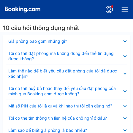
10 câu hỏi thông dụng nhất
Đã
Giá phòng bao gồm những gì?
thu
gọn
Đã
Tôi có thể đặt phòng mà không dùng đến thẻ tín dụng
thu
được không?
gọn
Đã
Làm thế nào để biết yêu cầu đặt phòng của tôi đã được
thu
xác nhận?
gọn
Đã
Tôi có thể huỷ bỏ hoặc thay đổi yêu cầu đặt phòng của
thu
mình qua Booking.com được không?
gọn
Đã
Mã số PIN của tôi là gì và khi nào thì tôi cần dùng nó?
thu
gọn
Đã
Tôi có thể tìm thông tin liên hệ của chỗ nghỉ ở đâu?
thu
gọn
Đã
Làm sao để biết giá phòng là bao nhiêu?
thu