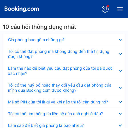
10 câu hỏi thông dụng nhất
Đã
Giá phòng bao gồm những gì?
thu
gọn
Đã
Tôi có thể đặt phòng mà không dùng đến thẻ tín dụng
thu
được không?
gọn
Đã
Làm thế nào để biết yêu cầu đặt phòng của tôi đã được
thu
xác nhận?
gọn
Đã
Tôi có thể huỷ bỏ hoặc thay đổi yêu cầu đặt phòng của
thu
mình qua Booking.com được không?
gọn
Đã
Mã số PIN của tôi là gì và khi nào thì tôi cần dùng nó?
thu
gọn
Đã
Tôi có thể tìm thông tin liên hệ của chỗ nghỉ ở đâu?
thu
gọn
Đã
Làm sao để biết giá phòng là bao nhiêu?
thu