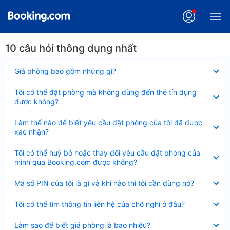
10 câu hỏi thông dụng nhất
Đã
Giá phòng bao gồm những gì?
thu
gọn
Đã
Tôi có thể đặt phòng mà không dùng đến thẻ tín dụng
thu
được không?
gọn
Đã
Làm thế nào để biết yêu cầu đặt phòng của tôi đã được
thu
xác nhận?
gọn
Đã
Tôi có thể huỷ bỏ hoặc thay đổi yêu cầu đặt phòng của
thu
mình qua Booking.com được không?
gọn
Đã
Mã số PIN của tôi là gì và khi nào thì tôi cần dùng nó?
thu
gọn
Đã
Tôi có thể tìm thông tin liên hệ của chỗ nghỉ ở đâu?
thu
gọn
Đã
Làm sao để biết giá phòng là bao nhiêu?
thu