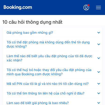
10 câu hỏi thông dụng nhất
Đã
Giá phòng bao gồm những gì?
thu
gọn
Đã
Tôi có thể đặt phòng mà không dùng đến thẻ tín dụng
thu
được không?
gọn
Đã
Làm thế nào để biết yêu cầu đặt phòng của tôi đã được
thu
xác nhận?
gọn
Đã
Tôi có thể huỷ bỏ hoặc thay đổi yêu cầu đặt phòng của
thu
mình qua Booking.com được không?
gọn
Đã
Mã số PIN của tôi là gì và khi nào thì tôi cần dùng nó?
thu
gọn
Đã
Tôi có thể tìm thông tin liên hệ của chỗ nghỉ ở đâu?
thu
gọn
Đã
Làm sao để biết giá phòng là bao nhiêu?
thu