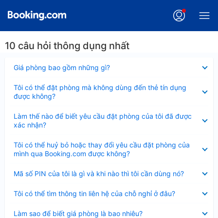
10 câu hỏi thông dụng nhất
Đã
Giá phòng bao gồm những gì?
thu
gọn
Đã
Tôi có thể đặt phòng mà không dùng đến thẻ tín dụng
thu
được không?
gọn
Đã
Làm thế nào để biết yêu cầu đặt phòng của tôi đã được
thu
xác nhận?
gọn
Đã
Tôi có thể huỷ bỏ hoặc thay đổi yêu cầu đặt phòng của
thu
mình qua Booking.com được không?
gọn
Đã
Mã số PIN của tôi là gì và khi nào thì tôi cần dùng nó?
thu
gọn
Đã
Tôi có thể tìm thông tin liên hệ của chỗ nghỉ ở đâu?
thu
gọn
Đã
Làm sao để biết giá phòng là bao nhiêu?
thu